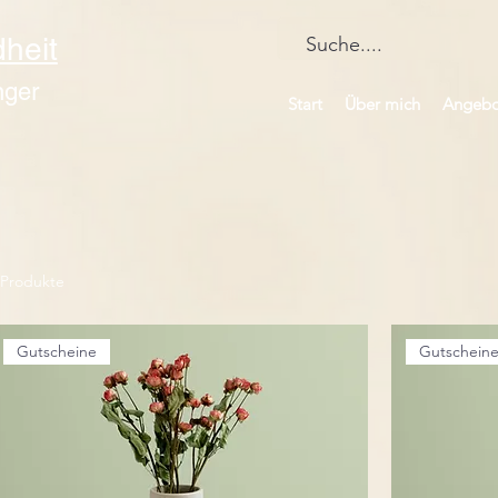
heit
nger
Start
Über mich
Angebo
 Produkte
Gutscheine
Gutschein