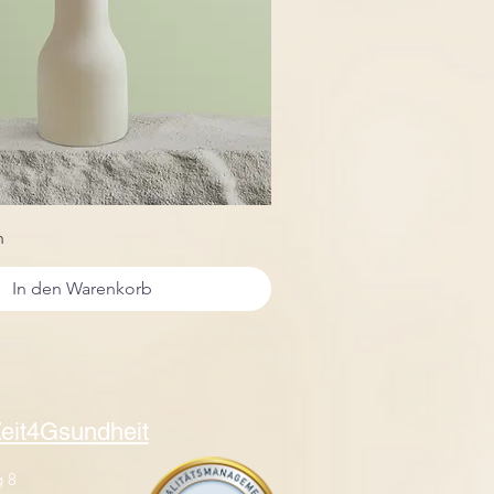
n
In den Warenkorb
eit4Gsundheit
 8