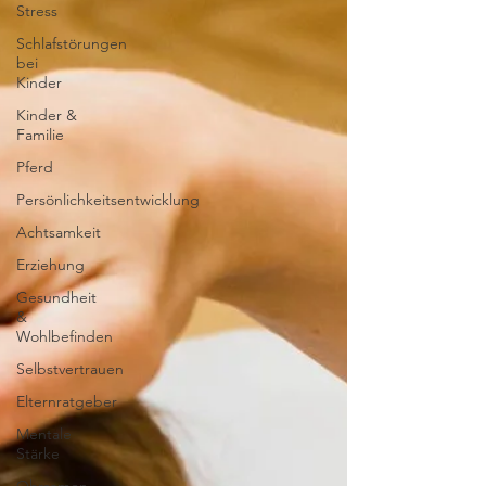
Stress
Schlafstörungen
bei
Kinder
Kinder &
Familie
Pferd
Persönlichkeitsentwicklung
Achtsamkeit
Erziehung
Gesundheit
&
Wohlbefinden
Selbstvertrauen
Elternratgeber
Mentale
Stärke