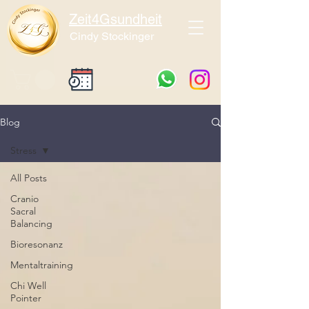
Zeit4Gsundheit
Cindy Stockinger
Blog
Stress
All Posts
Cranio
Sacral
Balancing
Bioresonanz
Mentaltraining
Chi Well
Pointer