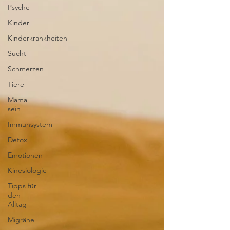
Psyche
Kinder
Kinderkrankheiten
Sucht
Schmerzen
Tiere
Mama
sein
Immunsystem
Detox
Emotionen
Kinesiologie
Tipps für
den
Alltag
Migräne