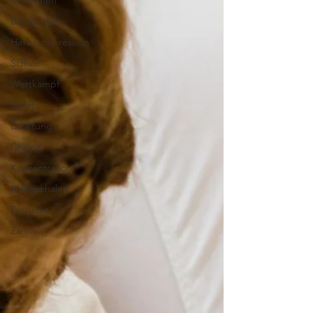
Ohrsamen
Bachblüten
Herbstdepression
Schule
Wettkampf
Sport
Erkältung
Grippe
Konzentration
Klangschalen
Esssucht
Zähne