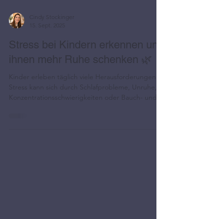
Cindy Stockinger
15. Sept. 2025
Stress bei Kindern erkennen und
ihnen mehr Ruhe schenken 🌿
Kinder erleben täglich viele Herausforderungen.
Stress kann sich durch Schlafprobleme, Unruhe,
Konzentrationsschwierigkeiten oder Bauch- und
Kopfschmerzen zeigen. Liebevolle Rituale,
Entspannungsübungen sowie ergänzende
Methoden wie Cranio Sacral Balancing oder
Kinesiologie können dazu beitragen, das
Wohlbefinden zu fördern und Kindern mehr Ruhe
im Alltag zu schenken.