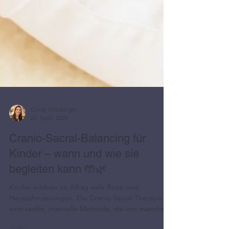
Cindy Stockinger
22. Sept. 2025
Cranio-Sacral-Balancing für
Kinder – wann und wie sie
begleiten kann 🤲🌿
Kinder erleben im Alltag viele Reize und
Herausforderungen. Die Cranio-Sacral-Therapie ist
eine sanfte, manuelle Methode, die von manchen