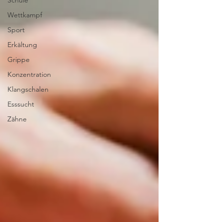
Schule
Wettkampf
Sport
Erkältung
Grippe
Konzentration
Klangschalen
Esssucht
Zähne