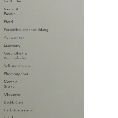
bei Kinder
Kinder &
Familie
Pferd
Persönlichkeitsentwicklung
Achtsamkeit
Erziehung
Gesundheit &
Wohlbefinden
Selbstvertrauen
Elternratgeber
Mentale
Stärke
Ohrsamen
Bachblüten
Herbstdepression