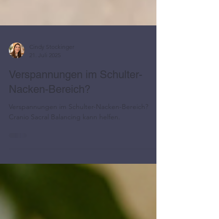
Cindy Stockinger
21. Juli 2025
Verspannungen im Schulter-
Nacken-Bereich?
Verspannungen im Schulter-Nacken-Bereich?
Cranio Sacral Balancing kann helfen.