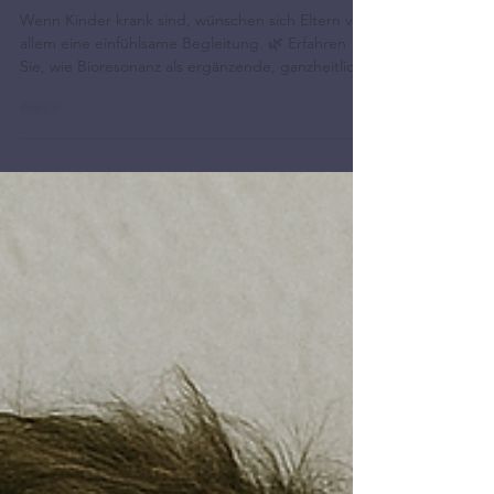
Wenn Hoffnung ganz nah ist –
Ein achtsamer Weg in
herausfordernden Momenten
Wenn Kinder krank sind, wünschen sich Eltern vor
allem eine einfühlsame Begleitung. 🌿 Erfahren
Sie, wie Bioresonanz als ergänzende, ganzheitliche
Methode genutzt werden kann und warum viele
Familien diesen sanften Ansatz als Teil eines
individuellen Wohlfühl- und Begleitungskonzepts
schätzen.