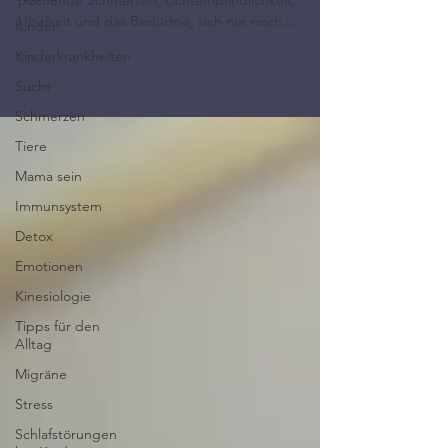
pochende Schmerzen, Lichtempfindlichkeit,
Übelkeit und das Bedürfnis, sich nur noch
Kinder
zurückzuziehen.
Kinderkrankheiten
Sucht
Schmerzen
Tiere
Mama sein
Immunsystem
Detox
Emotionen
Kinesiologie
Tipps für den
Alltag
Migräne
Stress
Schlafstörungen